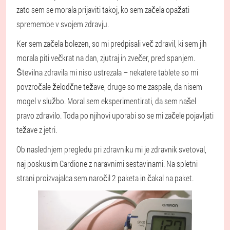
zato sem se morala prijaviti takoj, ko sem začela opažati
spremembe v svojem zdravju.
Ker sem začela bolezen, so mi predpisali več zdravil, ki sem jih
morala piti večkrat na dan, zjutraj in zvečer, pred spanjem.
Številna zdravila mi niso ustrezala – nekatere tablete so mi
povzročale želodčne težave, druge so me zaspale, da nisem
mogel v službo. Moral sem eksperimentirati, da sem našel
pravo zdravilo. Toda po njihovi uporabi so se mi začele pojavljati
težave z jetri.
Ob naslednjem pregledu pri zdravniku mi je zdravnik svetoval,
naj poskusim Cardione z naravnimi sestavinami. Na spletni
strani proizvajalca sem naročil 2 paketa in čakal na paket.