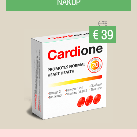
NAKUP
€ 78
€ 39