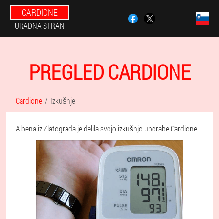
CARDIONE
URADNA STRAN
PREGLED CARDIONE
Cardione
Izkušnje
Albena iz Zlatograda je delila svojo izkušnjo uporabe Cardione