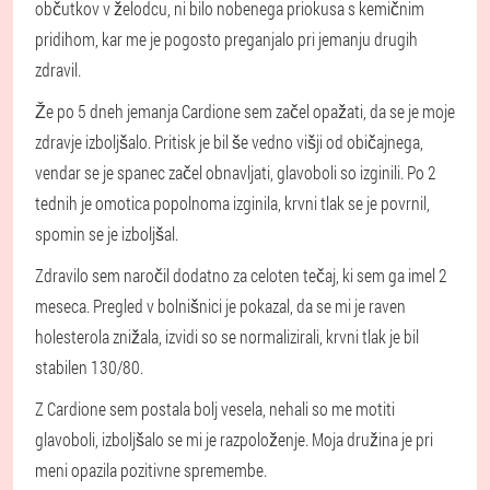
občutkov v želodcu, ni bilo nobenega priokusa s kemičnim
pridihom, kar me je pogosto preganjalo pri jemanju drugih
zdravil.
Že po 5 dneh jemanja Cardione sem začel opažati, da se je moje
zdravje izboljšalo. Pritisk je bil še vedno višji od običajnega,
vendar se je spanec začel obnavljati, glavoboli so izginili. Po 2
tednih je omotica popolnoma izginila, krvni tlak se je povrnil,
spomin se je izboljšal.
Zdravilo sem naročil dodatno za celoten tečaj, ki sem ga imel 2
meseca. Pregled v bolnišnici je pokazal, da se mi je raven
holesterola znižala, izvidi so se normalizirali, krvni tlak je bil
stabilen 130/80.
Z Cardione sem postala bolj vesela, nehali so me motiti
glavoboli, izboljšalo se mi je razpoloženje. Moja družina je pri
meni opazila pozitivne spremembe.