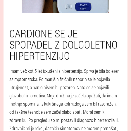
CARDIONE SE JE
SPOPADEL Z DOLGOLETNO
HIPERTENZIJO
Imam več kot 5 let izkušenj s hipertenzijo. Sprva je bila bolezen
asimptomatska. Po manjših fizičnih naporih se je pojavila
utrujenost, a nanjo nisem bil pozoren. Nato so se pojavili
glavoboli in omotica. Moja družina je začela opažati, da imam
motnjo spomina. Iz kakršnega koli razloga sem bil razdražen,
od takšne tesnobe sem začel slabo spati. Moral sem k
zdravniku. Po pregledu so mi postavili diagnozo hipertenzija II.
Zdravnik mi je rekel, da takih simptomov ne morem prenašati,