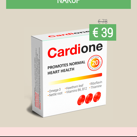
€ 78
€ 39