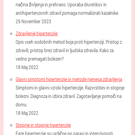
načina življenja in prehrano. Uporaba diuretikov in
antihipertenzivnih zdravil pomaga normalizirati kazalnike.
29 November 2023
Zdravljenje hipertenzije
Opis vseh sodobnih metod boja proti hipertenziji. Pristop z
zdravili, pristop brez zdravil in ljudska zdravila. Kako za
vedno premagati bolezen?
18 Maj 2022
Glavni simptomi hipertenzije in metode njenega zdravljenja
Simptomi in glavni vzroki hipertenzije. Razvrstitev in stopnje
bolezni. Diagnoza in izbira zdravil. Zagotavljanje pomoči na
domu.
18 Maj 2022
Stopnje in stopnje hipertenzije
Faze hipertenzije so različne po naravi in ​​intenzivnosti